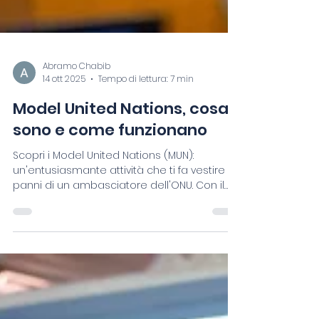
Abramo Chabib
14 ott 2025
Tempo di lettura: 7 min
Model United Nations, cosa
sono e come funzionano
Scopri i Model United Nations (MUN):
un'entusiasmante attività che ti fa vestire i
panni di un ambasciatore dell'ONU. Con il
MUN, potrai discutere problemi globali,
sviluppare competenze essenziali e
avvicinarti alle sfide delle relazioni
internazionali. Scopri con la nostra guida
come questo mondo possa formare