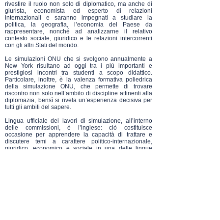
rivestire il ruolo non solo di diplomatico, ma anche di
giurista, economista ed esperto di relazioni
internazionali e saranno impegnati a studiare la
politica, la geografia, l’economia del Paese da
rappresentare, nonché ad analizzarne il relativo
contesto sociale, giuridico e le relazioni intercorrenti
con gli altri Stati del mondo.
Le simulazioni ONU che si svolgono annualmente a
New York risultano ad oggi tra i più importanti e
prestigiosi incontri tra studenti a scopo didattico.
Particolare, inoltre, è la valenza formativa poliedrica
della simulazione ONU, che permette di trovare
riscontro non solo nell’ambito di discipline attinenti alla
diplomazia, bensì si rivela un’esperienza decisiva per
tutti gli ambiti del sapere.
Lingua ufficiale dei lavori di simulazione, all’interno
delle commissioni, è l’inglese: ciò costituisce
occasione per apprendere la capacità di trattare e
discutere temi a carattere politico-internazionale,
giuridico, economico e sociale in una delle lingue
ufficiali delle Nazioni Unite ed essenziali per poter
operare in ambito internazionale.
Tali simulazioni hanno previsto, nelle passate edizioni,
lo svolgimento di alcune sessioni di lavoro all’interno
del Palazzo di Vetro delle Nazioni Unite. L’evento,
inoltre, vede il coinvolgimento di illustri funzionari
internazionali, di autorevoli esperti internazionali e
rappresentanti di molteplici Organizzazioni Non
Governative al fine di offrire agli studenti una visione
ampia, concreta e approfondita della politica